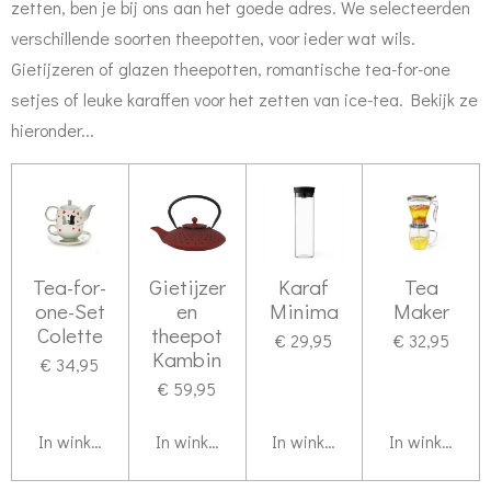
zetten, ben je bij ons aan het goede adres. We selecteerden
verschillende soorten theepotten, voor ieder wat wils.
Gietijzeren of glazen theepotten, romantische tea-for-one
setjes of leuke karaffen voor het zetten van ice-tea. Bekijk ze
hieronder...
Tea-for-
Gietijzer
Karaf
Tea
one-Set
en
Minima
Maker
Colette
theepot
€ 29,95
€ 32,95
Kambin
€ 34,95
€ 59,95
In winkelwagen
In winkelwagen
In winkelwagen
In winkelwag