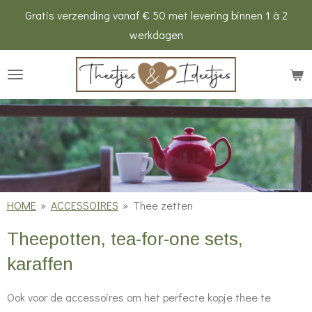
Gratis verzending vanaf € 50 met levering binnen 1 à 2
Ga
werkdagen
direct
naar
de
hoofdinhoud
HOME
»
ACCESSOIRES
»
Thee zetten
Theepotten, tea-for-one sets,
karaffen
Ook voor de accessoires om het perfecte kopje thee te