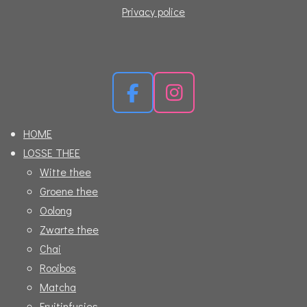
Privacy police
F
I
a
n
HOME
c
s
LOSSE THEE
e
t
Witte thee
b
a
Groene thee
o
g
Oolong
o
r
Zwarte thee
k
a
Chai
m
Rooibos
Matcha
Fruitinfusies