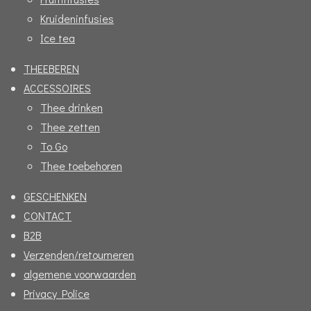
Kruideninfusies
Ice tea
THEEBEREN
ACCESSOIRES
Thee drinken
Thee zetten
To Go
Thee toebehoren
GESCHENKEN
CONTACT
B2B
Verzenden/retourneren
algemene voorwaarden
Privacy Police