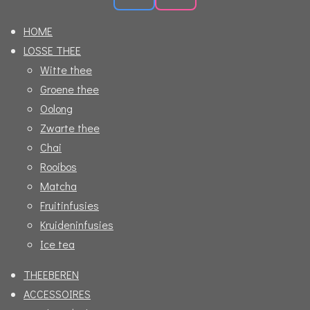
a
n
HOME
c
s
LOSSE THEE
e
t
Witte thee
b
a
Groene thee
o
g
Oolong
o
r
Zwarte thee
k
a
Chai
m
Rooibos
Matcha
Fruitinfusies
Kruideninfusies
Ice tea
THEEBEREN
ACCESSOIRES