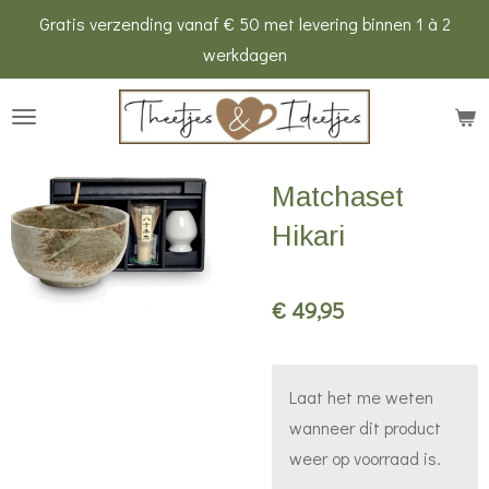
Gratis verzending vanaf € 50 met levering binnen 1 à 2
Ga
werkdagen
direct
naar
de
hoofdinhoud
Matchaset
Hikari
€ 49,95
Laat het me weten
wanneer dit product
weer op voorraad is.