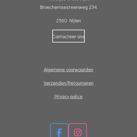
Broechemsesteenweg 234
2560 Nijlen
Contacteer ons
Algemene voorwaarden
Verzenden/Retourneren
Privacy police
F
I