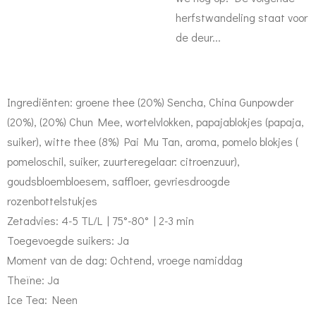
herfstwandeling staat voor
de deur...
Ingrediënten: groene thee (20%) Sencha, China Gunpowder
(20%), (20%) Chun Mee, wortelvlokken, papajablokjes (papaja,
suiker), witte thee (8%) Pai Mu Tan, aroma, pomelo blokjes (
pomeloschil, suiker, zuurteregelaar: citroenzuur),
goudsbloembloesem, saffloer, gevriesdroogde
rozenbottelstukjes
Zetadvies: 4-5 TL/L | 75°-80° | 2-3 min
Toegevoegde suikers: Ja
Moment van de dag: Ochtend, vroege namiddag
Theïne: Ja
Ice Tea: Neen