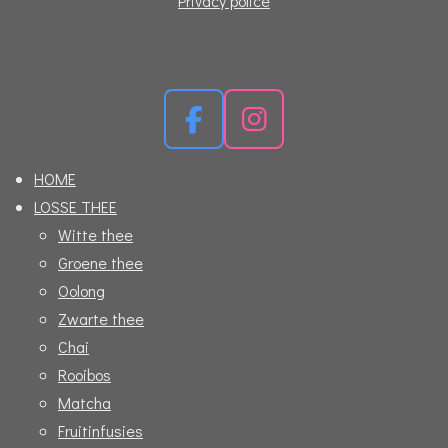
Privacy police
F
I
a
n
HOME
c
s
LOSSE THEE
e
t
Witte thee
b
a
Groene thee
o
g
Oolong
o
r
Zwarte thee
k
a
Chai
m
Rooibos
Matcha
Fruitinfusies