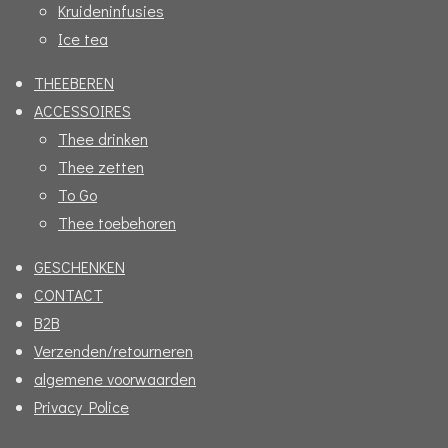
Kruideninfusies
Ice tea
THEEBEREN
ACCESSOIRES
Thee drinken
Thee zetten
To Go
Thee toebehoren
GESCHENKEN
CONTACT
B2B
Verzenden/retourneren
algemene voorwaarden
Privacy Police