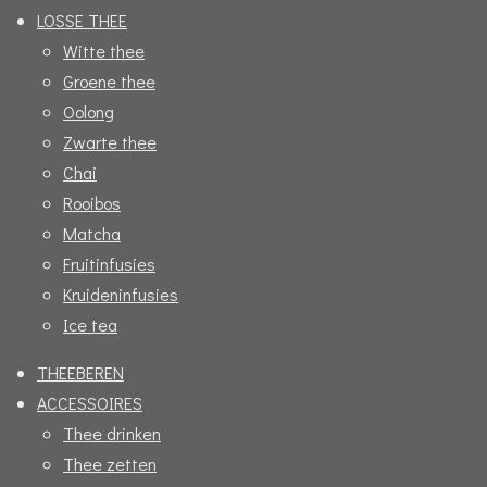
LOSSE THEE
e
t
Witte thee
b
a
Groene thee
o
g
Oolong
o
r
Zwarte thee
k
a
Chai
m
Rooibos
Matcha
Fruitinfusies
Kruideninfusies
Ice tea
THEEBEREN
ACCESSOIRES
Thee drinken
Thee zetten