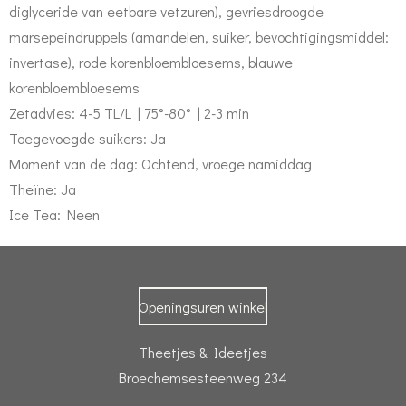
diglyceride van eetbare vetzuren), gevriesdroogde
marsepeindruppels (amandelen, suiker, bevochtigingsmiddel:
invertase), rode korenbloembloesems, blauwe
korenbloembloesems
Zetadvies: 4-5 TL/L | 75°-80° | 2-3 min
Toegevoegde suikers: Ja
Moment van de dag: Ochtend, vroege namiddag
Theïne: Ja
Ice Tea: Neen
Openingsuren winkel
Theetjes & Ideetjes
Broechemsesteenweg 234