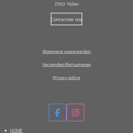
2560 Nijlen
Contacteer ons
Algemene voorwaarden
Verzenden/Retourneren
Privacy police
F
I
a
n
HOME
c
s