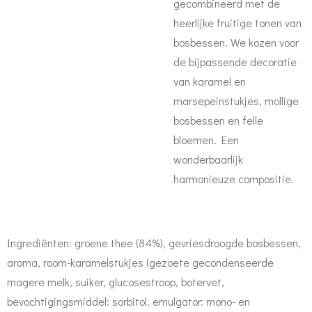
gecombineerd met de
heerlijke fruitige tonen van
bosbessen. We kozen voor
de bijpassende decoratie
van karamel en
marsepeinstukjes, mollige
bosbessen en felle
bloemen. Een
wonderbaarlijk
harmonieuze compositie.
Ingrediënten: groene thee (84%), gevriesdroogde bosbessen,
aroma, room-karamelstukjes (gezoete gecondenseerde
magere melk, suiker, glucosestroop, botervet,
bevochtigingsmiddel: sorbitol, emulgator: mono- en