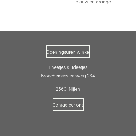
blauw en orange
Openingsuren winkel
Theetjes & Ideetjes
Broechemsesteenweg 234
2560 Nijlen
Contacteer ons