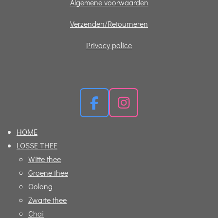
Algemene voorwaarden
Verzenden/Retourneren
Privacy police
F
I
a
n
HOME
c
s
LOSSE THEE
e
t
Witte thee
b
a
Groene thee
o
g
Oolong
o
r
Zwarte thee
k
a
Chai
m