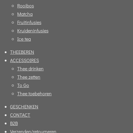
Rooibos
Matcha
Fruitinfusies
Kruideninfusies
Ice tea
THEEBEREN
ACCESSOIRES
Thee drinken
Thee zetten
To Go
Thee toebehoren
GESCHENKEN
CONTACT
B2B
Verzenden/retourneren