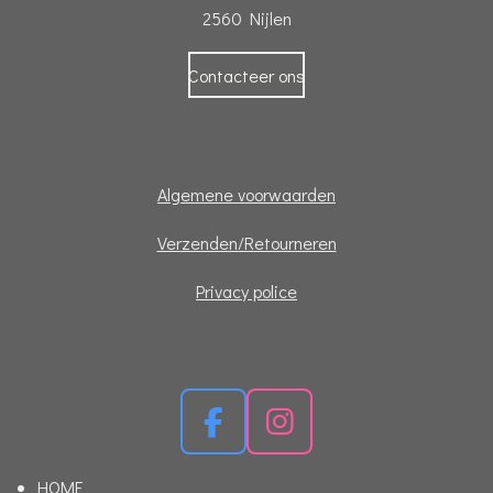
2560 Nijlen
Contacteer ons
Algemene voorwaarden
Verzenden/Retourneren
Privacy police
F
I
a
n
HOME