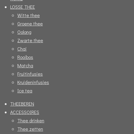
c
s
LOSSE THEE
e
t
Witte thee
b
a
Groene thee
o
g
Oolong
o
r
Zwarte thee
k
a
Chai
m
Rooibos
Matcha
Fruitinfusies
Kruideninfusies
Ice tea
THEEBEREN
ACCESSOIRES
Thee drinken
Thee zetten