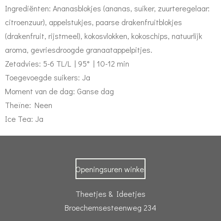
Ingrediënten: Ananasblokjes (ananas, suiker, zuurteregelaar:
citroenzuur), appelstukjes, paarse drakenfruitblokjes
(drakenfruit, rijstmeel), kokosvlokken, kokoschips, natuurlijk
aroma, gevriesdroogde granaatappelpitjes.
Zetadvies: 5-6 TL/L | 95° | 10-12 min
Toegevoegde suikers: Ja
Moment van de dag: Ganse dag
Theïne: Neen
Ice Tea: Ja
Openingsuren winkel
Theetjes & Ideetjes
Broechemsesteenweg 234