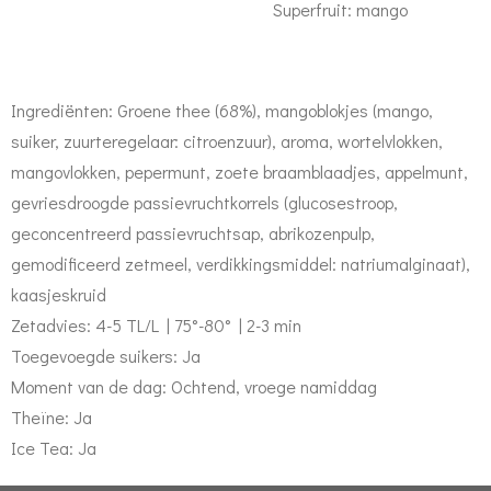
Superfruit: mango
Ingrediënten: Groene thee (68%), mangoblokjes (mango,
suiker, zuurteregelaar: citroenzuur), aroma, wortelvlokken,
mangovlokken, pepermunt, zoete braamblaadjes, appelmunt,
gevriesdroogde passievruchtkorrels (glucosestroop,
geconcentreerd passievruchtsap, abrikozenpulp,
gemodificeerd zetmeel, verdikkingsmiddel: natriumalginaat),
kaasjeskruid
Zetadvies: 4-5 TL/L | 75°-80° | 2-3 min
Toegevoegde suikers: Ja
Moment van de dag: Ochtend, vroege namiddag
Theïne: Ja
Ice Tea: Ja