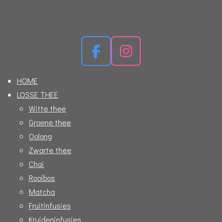
F
I
a
n
HOME
c
s
LOSSE THEE
e
t
Witte thee
b
a
Groene thee
o
g
Oolong
o
r
Zwarte thee
k
a
Chai
m
Rooibos
Matcha
Fruitinfusies
Kruideninfusies