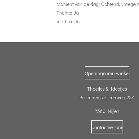
Moment van de dag: Ochtend, vroege
Theïne: Ja
Ice Tea: Ja
Openingsuren winkel
Theetjes & Ideetjes
Broechemsesteenweg 234
2560 Nijlen
Contacteer ons