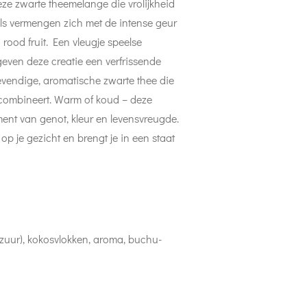
ze zwarte theemelange die vrolijkheid
pels vermengen zich met de intense geur
rood fruit. Een vleugje speelse
geven deze creatie een verfrissende
 levendige, aromatische zwarte thee die
e combineert. Warm of koud – deze
nt van genot, kleur en levensvreugde.
 op je gezicht en brengt je in een staat
enzuur), kokosvlokken, aroma, buchu-