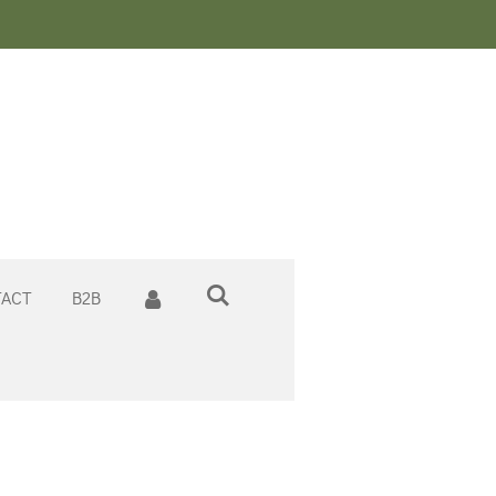
n
ACT
B2B