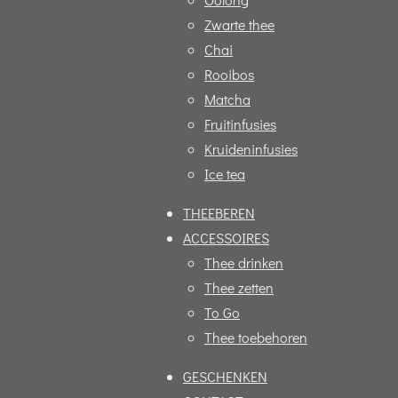
o
r
Zwarte thee
k
a
Chai
m
Rooibos
Matcha
Fruitinfusies
Kruideninfusies
Ice tea
THEEBEREN
ACCESSOIRES
Thee drinken
Thee zetten
To Go
Thee toebehoren
GESCHENKEN