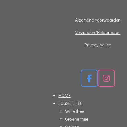
Algemene voorwaarden
Verzenden/Retourneren
Privacy police
F
I
a
n
HOME
c
s
LOSSE THEE
e
t
Witte thee
b
a
Groene thee
o
g
Oolong