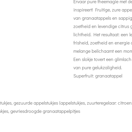
Ervaar pure theemagie met de
inspireert! Fruitige, zure ap
van granaatappels en sappig 
zoetheid en levendige citrus 
lichtheid. Het resultaat: een
frisheid, zoetheid en energi
melange belichaamt een mome
Een slokje tovert een glimlach
van pure gelukzaligheid.
Superfruit: granaatappel
tukjes, gezuurde appelstukjes (appelstukjes, zuurteregelaar: citro
kjes, gevriesdroogde granaatappelpitjes