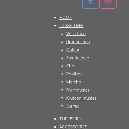
F
I
a
n
HOME
c
s
LOSSE THEE
e
t
Witte thee
b
a
Groene thee
o
g
Oolong
o
r
Zwarte thee
k
a
Chai
m
Rooibos
Matcha
Fruitinfusies
Kruideninfusies
Ice tea
THEEBEREN
ACCESSOIRES