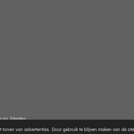
s en Ideetjes
 tonen van advertenties. Door gebruik te blijven maken van de sit