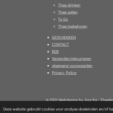
Thee drinken
Thee zetten
To Go
Thee toebehoren
GESCHENKEN
CONTACT
B2B
Verzenden/retourneren
algemene voorwaarden
Privacy Police
© 2021 Webdesign by Igor for : Theetje
Deze website gebruikt cookies voor analyse-doeleinden en/of het