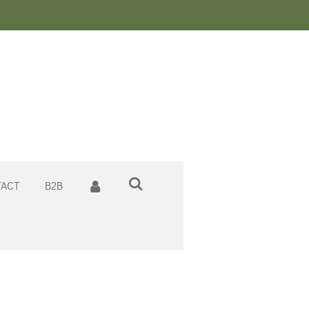
n
ACT
B2B