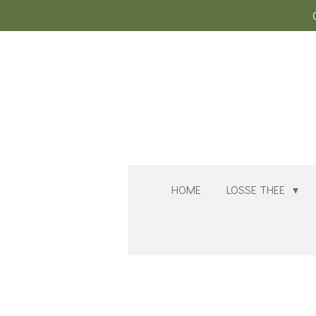
Ga
direct
naar
de
hoofdinhoud
HOME
LOSSE THEE