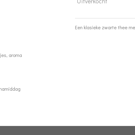
Uitverkocht
Een klasieke zwarte thee me
djes, aroma
 namiddag