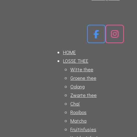
F
I
a
n
HOME
c
s
LOSSE THEE
e
t
Witte thee
b
a
Groene thee
o
g
Oolong
o
r
Zwarte thee
k
a
Chai
m
Rooibos
Matcha
Fruitinfusies