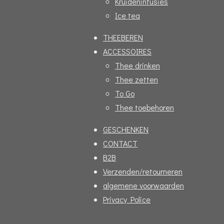
Kruideninfusies
Ice tea
THEEBEREN
ACCESSOIRES
Thee drinken
Thee zetten
To Go
Thee toebehoren
GESCHENKEN
CONTACT
B2B
Verzenden/retourneren
algemene voorwaarden
Privacy Police