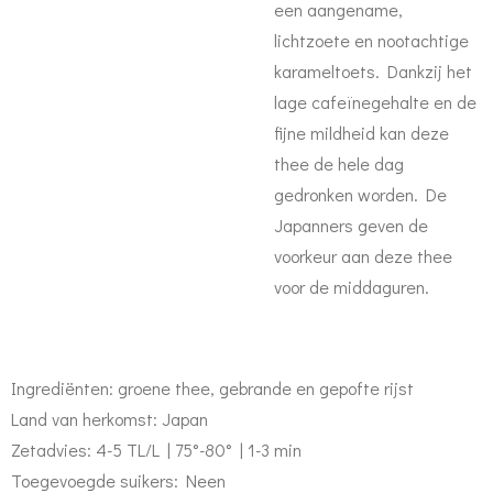
een aangename,
lichtzoete en nootachtige
karameltoets. Dankzij het
lage cafeïnegehalte en de
fijne mildheid kan deze
thee de hele dag
gedronken worden. De
Japanners geven de
voorkeur aan deze thee
voor de middaguren.
Ingrediënten: g
roene thee, gebrande en gepofte rijst
Land van herkomst: Japan
Zetadvies: 4-5 TL/L | 75°-80° | 1-3 min
Toegevoegde suikers: Neen