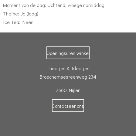
Moment van de dag: Ochtend, vroege namiddag
Theïne: Ja (laag)
Ice Tea: Neen
Openingsuren winkel
Theetjes & Ideetjes
Broechemsesteenweg 234
2560 Nijlen
Contacteer ons