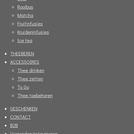
m
Rooibos
Matcha
Fruitinfusies
Kruideninfusies
Ice tea
THEEBEREN
ACCESSOIRES
Thee drinken
Thee zetten
To Go
Thee toebehoren
GESCHENKEN
CONTACT
B2B
Verzenden/retourneren