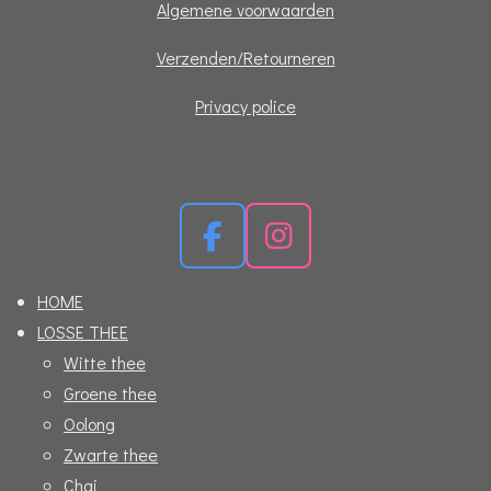
Algemene voorwaarden
Verzenden/Retourneren
Privacy police
F
I
a
n
HOME
c
s
LOSSE THEE
e
t
Witte thee
b
a
Groene thee
o
g
Oolong
o
r
Zwarte thee
k
a
Chai