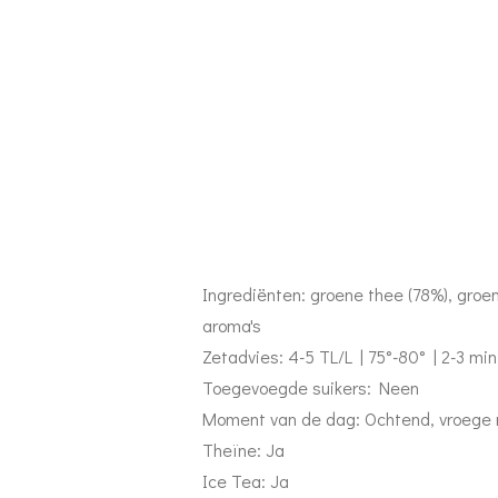
Ingrediënten: g
roene thee (78%), groen
aroma's
Zetadvies: 4-5 TL/L | 75°-80° | 2-3 min
Toegevoegde suikers: Neen
Moment van de dag: Ochtend, vroege
Theïne: Ja
Ice Tea: Ja