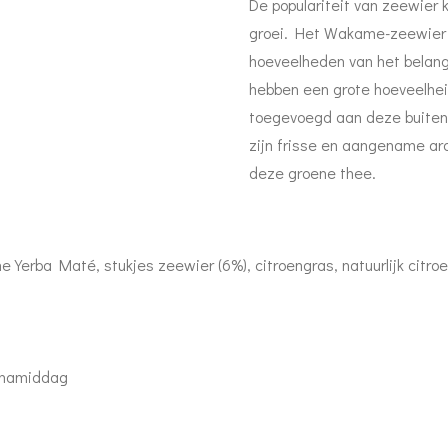
De populariteit van zeewier 
groei. Het Wakame-zeewier (
hoeveelheden van het belang
hebben een grote hoeveelhe
toegevoegd aan deze buiten
zijn frisse en aangename ar
deze groene thee.
e Yerba Maté, stukjes zeewier (6%), citroengras, natuurlijk citr
 namiddag