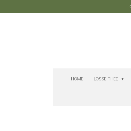
Ga
direct
naar
de
hoofdinhoud
HOME
LOSSE THEE