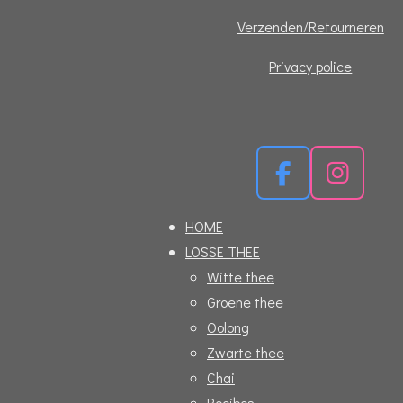
Verzenden/Retourneren
Privacy police
F
I
a
n
HOME
c
s
LOSSE THEE
e
t
Witte thee
b
a
Groene thee
o
g
Oolong
o
r
Zwarte thee
k
a
Chai
m
Rooibos