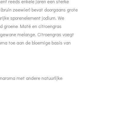
kent reeds enkele jaren een sterke
bruin zeewier) bevat doorgaans grote
rijke sporenelement jodium. We
id groene Maté en citroengras
gewone melange. Citroengras voegt
oma toe aan de bloemige basis van
oenaroma met andere natuurlijke