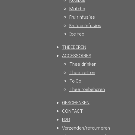
Matcha
Fruitinfusies
Kruideninfusies
Ice tea
THEEBEREN
ACCESSOIRES
Thee drinken
Thee zetten
To Go
Thee toebehoren
GESCHENKEN
CONTACT
B2B
Verzenden/retourneren