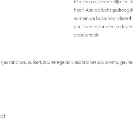
Eén van onze smakelijke en li
heeft. Aan de lucht gedroogde
vormen de basis voor deze t
geeft een bijzondere en leven
appelsmaak.
kjes (ananas, suiker), zuurteregelaar: ascorbinezuur, aroma, gevr
df